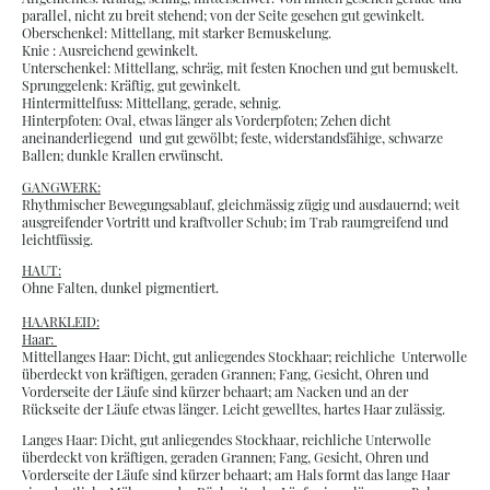
parallel, nicht zu breit stehend; von der Seite gesehen gut gewinkelt.
Oberschenkel: Mittellang, mit starker Bemuskelung.
Knie : Ausreichend gewinkelt.
Unterschenkel: Mittellang, schräg, mit festen Knochen und gut bemuskelt.
Sprunggelenk: Kräftig, gut gewinkelt.
Hintermittelfuss: Mittellang, gerade, sehnig.
Hinterpfoten: Oval, etwas länger als Vorderpfoten; Zehen dicht
aneinanderliegend und gut gewölbt; feste, widerstandsfähige, schwarze
Ballen; dunkle Krallen erwünscht.
GANGWERK:
Rhythmischer Bewegungsablauf, gleichmässig zügig und ausdauernd; weit
ausgreifender Vortritt und kraftvoller Schub; im Trab raumgreifend und
leichtfüssig.
HAUT:
Ohne Falten, dunkel pigmentiert.
HAARKLEID:
Haar:
Mittellanges Haar: Dicht, gut anliegendes Stockhaar; reichliche Unterwolle
überdeckt von kräftigen, geraden Grannen; Fang, Gesicht, Ohren und
Vorderseite der Läufe sind kürzer behaart; am Nacken und an der
Rückseite der Läufe etwas länger. Leicht gewelltes, hartes Haar zulässig.
Langes Haar: Dicht, gut anliegendes Stockhaar, reichliche Unterwolle
überdeckt von kräftigen, geraden Grannen; Fang, Gesicht, Ohren und
Vorderseite der Läufe sind kürzer behaart; am Hals formt das lange Haar