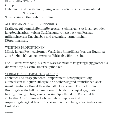
KLASSIFIKATION F.C.I.:
Gruppe 1
Hütehunde und Treibhunde, (ausgenommen Schweizer Sennenhunde).
Sektion 1
Schäferhunde Ohne Arbeitsprüfung.
ALLGEMEINES ERSCHEINUNGSBILD:
Kräftiger, gut bemuskelter, mittelgrosser, stehohriger, stockhaariger oder
langstockhaariger weisser Schäferhund von gestrecktem Format,
mittelschwerem Knochenbau und eleganten, harmonischen
Körperumrissen.
WICHTIGE PROPORTIONEN:
Mässig langes Rechteckformat. Verhältnis Rumpflänge (von der Bugspitze
zum Sitzbeinhöcker gemessen) zu Widerristhöhe - 12 : l0.
Die Distanz vom Stop bis zum Nasenschwamm ist geringfügig grösser als
die vom Stop bis zum Hinterhaupthöcker.
VERHALTEN / CHARAKTER (WESEN):
Lebhaftes und ausgeglichenes Temperament, bewegungsfreudig,
aufmerksam mit guter Führigkeit. Von überwiegend freundlicher, aber
unaufdringlicher Kontaktbereitschaft. Hohe soziale Kompetenz und
Bindungsbereitschaft. Niemals ängstlich oder inadäquat aggressiv. Ein
freudiger und gelehriger Arbeits- und Sporthund mit Potenzial fűr
vielseitige Ausbildungen. Hohe soziale Kompetenz und
Anpassungsfähigkeit lassen eine ausgezeichnete Integration in das soziale
Umfeld zu.