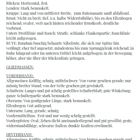
Rücken: Horizontal, fest.
Lenden: Stark bemuskelt.
Kruppe: Lang und von mittlerer Breite, zum Rutenansatz sanft abfallend.
Brust: Nicht zu breit, tief, (ca. halbe Widerristhöhe), bis zu den Ellenbogen
reichend; ovaler, weit nach hinten reichender Brustkorb, deutliche
Vorbrust.
Untere Profillinie und Bauch: Straffe, schlanke Flankenpartie; Bauchlinie
leicht aufgezogen.
RUTE: Rundum buschig behaarte Säbelrute, die sich zur Spitze hin
verjüngt; eher tief angesetzt, mindestens bis zum Sprunggelenk reichend; in
Ruhe hängend oder im unteren Drittel leicht aufgebogen; in der Bewegung
höher, aber nie über der Rückenlinie getragen.
GLIEDMASSEN:
VORDERHAND:
Allgemeines: Kräftig, sehnig, mittelschwer. Von vorne gesehen gerade; nur
mässig breiter Stand; von der Seite gesehen gut gewinkelt.
Schultern: Langes und gut schräg gestelltes Schulterblatt; gute Winkelung;
ganze Schulterpartie stark bemuskelt.
Oberarm: Von genügender Länge, stark bemuskelt.
Ellenbogen: Gut anliegend.
Unterarm: Lang, gerade, sehnig.
Vordermittelfuss: Fest und nur wenig schräg gestellt.
Vorderpfoten: Oval; Zehen dicht aneinanderliegend und gut gewőlbt; geste,
widerstandsfähige, schwarze Ballen; dunkle Krallen erwünscht.
HINTERHAND:
Allgemeines: Kräftig, sehnig, mittelschwer. Von hinten gesehen gerade und