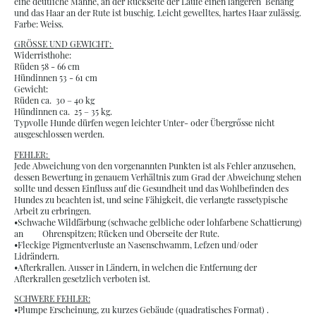
eine deutliche Mähne, an der Rückseite der Läufe einen längeren Behang
und das Haar an der Rute ist buschig. Leicht gewelltes, hartes Haar zulässig.
Farbe: Weiss.
GRÖSSE UND GEWICHT:
Widerristhohe:
Rüden 58 - 66 cm
Hündinnen 53 - 61 cm
Gewicht:
Rüden ca. 30 – 40 kg
Hündinnen ca. 25 – 35 kg.
Typvolle Hunde dürfen wegen leichter Unter- oder Übergrősse nicht
ausgeschlossen werden.
FEHLER:
Jede Abweichung von den vorgenannten Punkten ist als Fehler anzusehen,
dessen Bewertung in genauem Verhältnis zum Grad der Abweichung stehen
sollte und dessen Einfluss auf die Gesundheit und das Wohlbefinden des
Hundes zu beachten ist, und seine Fähigkeit, die verlangte rassetypische
Arbeit zu erbringen.
•Schwache Wildfärbung (schwache gelbliche oder lohfarbene Schattierung)
an Ohrenspitzen; Rücken und Oberseite der Rute.
•Fleckige Pigmentverluste an Nasenschwamm, Lefzen und/oder
Lidrändern.
•Afterkrallen. Ausser in Ländern, in welchen die Entfernung der
Afterkrallen gesetzlich verboten ist.
SCHWERE FEHLER:
•Plumpe Erscheinung, zu kurzes Gebäude (quadratisches Format) .