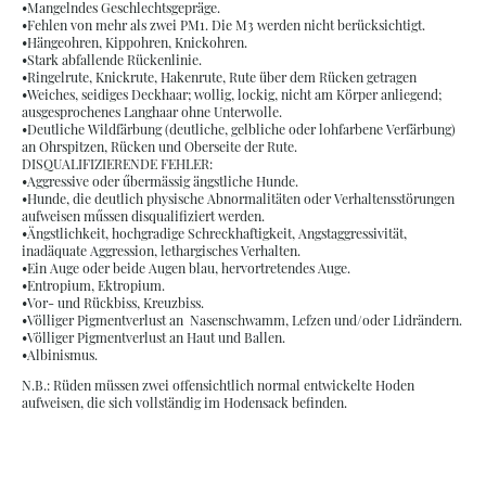
•Mangelndes Geschlechtsgepräge.
•Fehlen von mehr als zwei PM1. Die M3 werden nicht berücksichtigt.
•Hängeohren, Kippohren, Knickohren.
•Stark abfallende Rückenlinie.
•Ringelrute, Knickrute, Hakenrute, Rute über dem Rücken getragen
•Weiches, seidiges Deckhaar; wollig, lockig, nicht am Körper anliegend;
ausgesprochenes Langhaar ohne Unterwolle.
•Deutliche Wildfärbung (deutliche, gelbliche oder lohfarbene Verfärbung)
an Ohrspitzen, Rücken und Oberseite der Rute.
DISQUALIFIZIERENDE FEHLER:
•Aggressive oder űbermässig ängstliche Hunde.
•Hunde, die deutlich physische Abnormalitäten oder Verhaltensstörungen
aufweisen műssen disqualifiziert werden.
•Ängstlichkeit, hochgradige Schreckhaftigkeit, Angstaggressivität,
inadäquate Aggression, lethargisches Verhalten.
•Ein Auge oder beide Augen blau, hervortretendes Auge.
•Entropium, Ektropium.
•Vor- und Rückbiss, Kreuzbiss.
•Völliger Pigmentverlust an Nasenschwamm, Lefzen und/oder Lidrändern.
•Völliger Pigmentverlust an Haut und Ballen.
•Albinismus.
N.B.: Rüden müssen zwei offensichtlich normal entwickelte Hoden
aufweisen, die sich vollständig im Hodensack befinden.