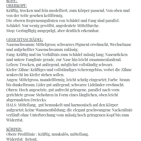
KOPF:
OBERKOPF:
Kräftig, trocken und fein modelliert, zum Körper passend. Von oben und
von der Seite gesehen keilförmig.
Die oberen Begrenzungslinien von Schädel und Fang sind parallel.
Schädel: Nur wenig gewölbt, angedeutete Mittelfurche.
Stop: Geringfügig ausgeprägt, aber deutlich erkennbar.
GESICHTSSCHÄDEL:
Nasenschwamm: Mittelgross; schwarzes Pigment erwünscht, Wechselnase
und aufgehellter Nasenschwamm zulässig.
Fang: Kräftig und im Verhältnis zum Schädel mässig lang; Nasenrücken
und untere Fanglinie gerade, zur Nase hin leicht zusammenlaufend.
Lefzen: Trocken, gut anliegend, möglichst vollständig schwarz.
Kiefer/Zähne: Kräftiges und vollständiges Scherengebiss, wobei die Zähne
senkrecht im Kiefer stehen sollen.
Augen: Mittelgross, mandelförmig, leicht schräg eingesetzt; Farbe braun
bis dunkelbraun; Lider gut anliegend; schwarze Lidränder erwünscht.
Ohren: Hoch angesetzte, gut aufrecht getragene, parallel nach vorn
gerichtete grosse Stehohren in Form eines länglichen, oben leicht
abgerundeten Dreiecks.
HALS: Mittellang, gut bemuskelt und harmonisch auf den Körper
aufgesetzt; keine Wammenbildung; die elegant geschwungene Nackenlinie
verläuft ohne Unterbrechung vom mässig hoch getragenen Kopf bis zum
Widerrist.
KÖRPER:
Obere Profillinie : Kräftig, muskulös, mittellang.
Widerrist: Betont.